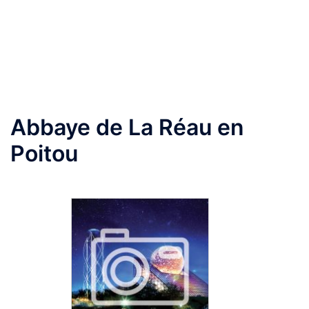
Aller
au
Ouvrir/fermer
contenu
le
menu
Abbaye de La Réau en
Poitou