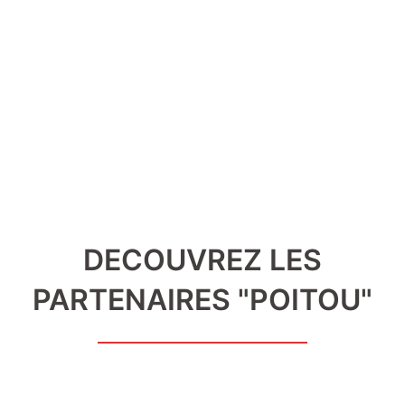
Aller
au
Ouvrir/fermer
contenu
le
menu
DECOUVREZ LES
PARTENAIRES "POITOU"