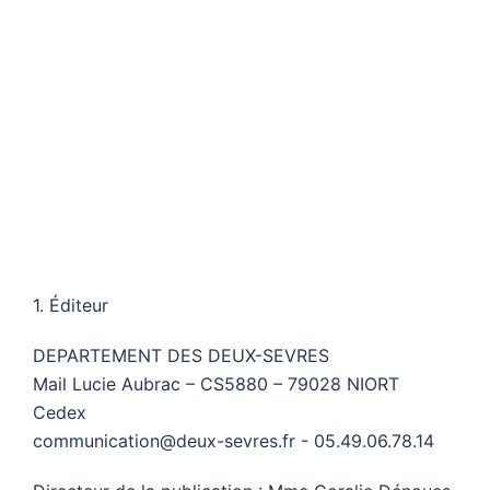
Aller
au
Ouvrir/fermer
contenu
le
menu
1. Éditeur
DEPARTEMENT DES DEUX-SEVRES
Mail Lucie Aubrac – CS5880 – 79028 NIORT
Cedex
communication@deux-sevres.fr - 05.49.06.78.14