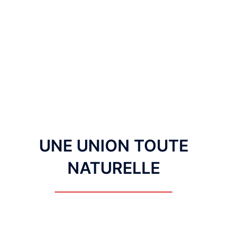
Aller
au
Ouvrir/fermer
contenu
le
menu
UNE UNION TOUTE
NATURELLE