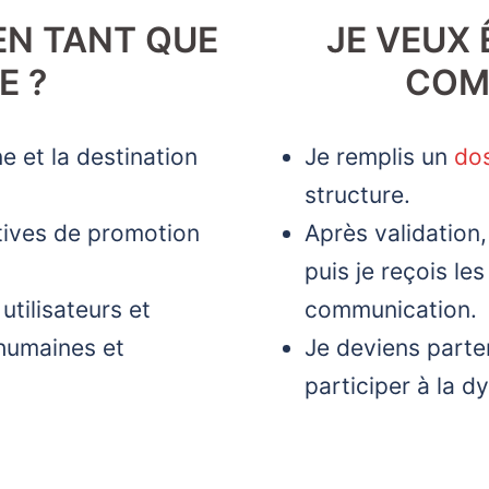
EN TANT QUE
JE VEUX 
E ?
COM
e et la destination
Je remplis un
dos
structure.
ctives de promotion
Après validation
puis je reçois le
utilisateurs et
communication.
 humaines et
Je deviens parten
participer à la d