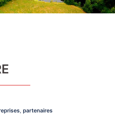
RE
reprises
,
partenaires