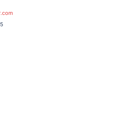
r.com
75