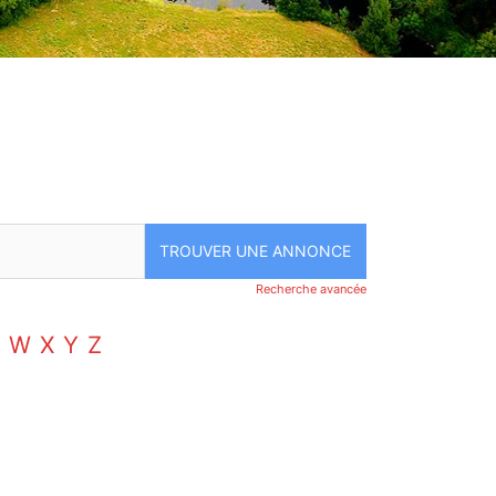
Recherche avancée
W
X
Y
Z