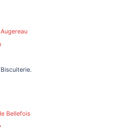
e Augereau
n
Biscuiterie.
e Bellefois
n