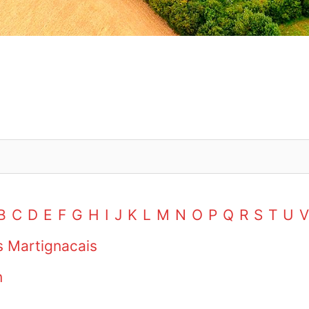
B
C
D
E
F
G
H
I
J
K
L
M
N
O
P
Q
R
S
T
U
V
s Martignacais
n