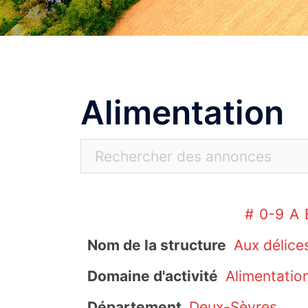
Alimentation
#
0-9
A
Nom de la structure
Aux délice
Domaine d'activité
Alimentatio
Département
Deux-Sèvres