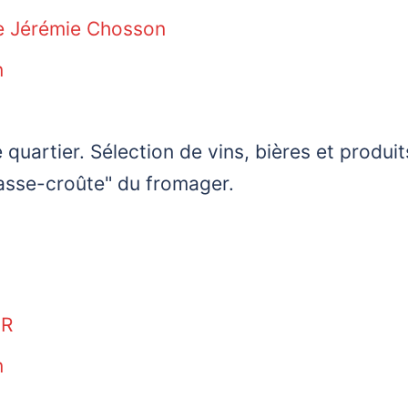
e Jérémie Chosson
n
quartier. Sélection de vins, bières et produi
casse-croûte" du fromager.
UR
n