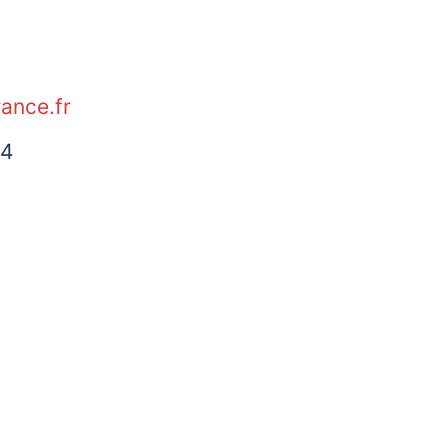
rance.fr
94