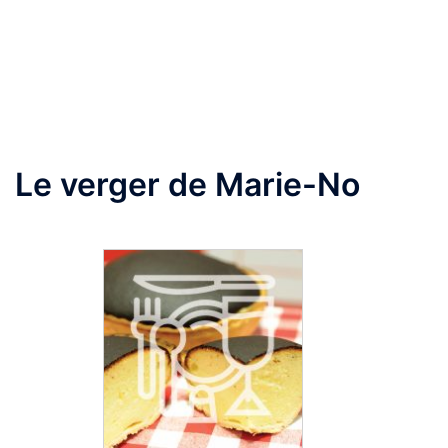
Aller
au
Ouvrir/fermer
contenu
le
menu
Le verger de Marie-No