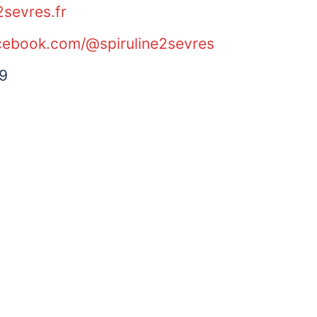
2sevres.fr
cebook.com/@spiruline2sevres
9