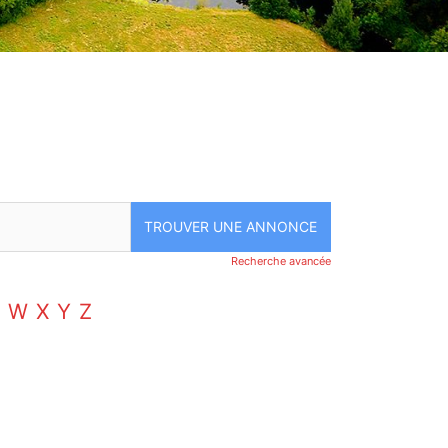
Recherche avancée
W
X
Y
Z