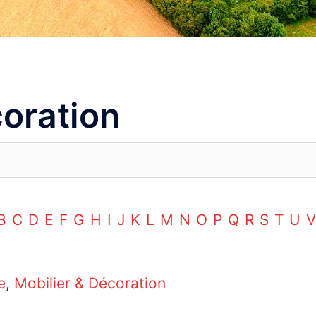
coration
B
C
D
E
F
G
H
I
J
K
L
M
N
O
P
Q
R
S
T
U
V
e
,
Mobilier & Décoration