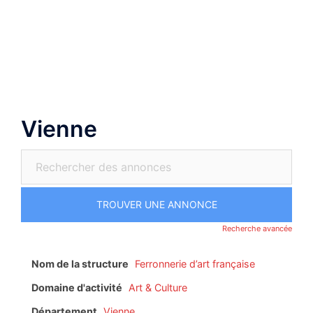
Aller
au
Ouvrir/fermer
contenu
le
menu
Vienne
Recherche avancée
Nom de la structure
Ferronnerie d’art française
Domaine d'activité
Art & Culture
Département
Vienne