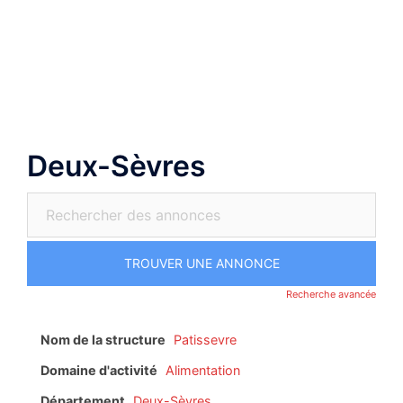
Aller
au
Ouvrir/fermer
contenu
le
menu
Deux-Sèvres
Recherche avancée
Nom de la structure
Patissevre
Domaine d'activité
Alimentation
Département
Deux-Sèvres