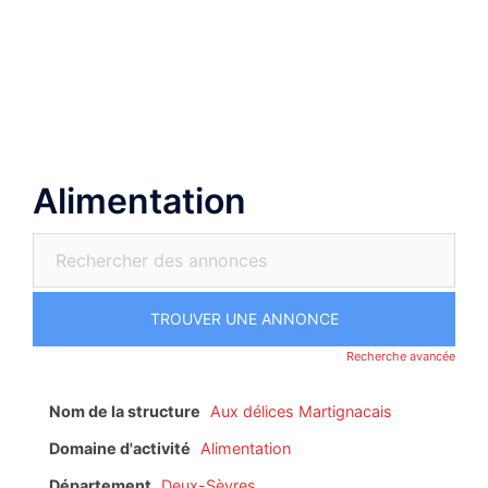
Aller
au
Ouvrir/fermer
contenu
le
menu
Alimentation
Recherche avancée
Nom de la structure
Aux délices Martignacais
Domaine d'activité
Alimentation
Département
Deux-Sèvres