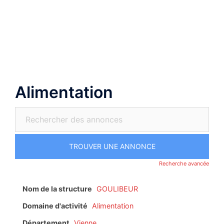
Aller
au
Ouvrir/fermer
contenu
le
menu
Alimentation
Recherche avancée
Nom de la structure
GOULIBEUR
Domaine d'activité
Alimentation
Département
Vienne